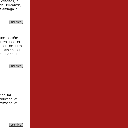
, Athènes, au
n, Bucarest,
, Santiago du
une société
i en Inde et
ution de films
 distribution
t "Bend It
nds for
oduction of
mization of