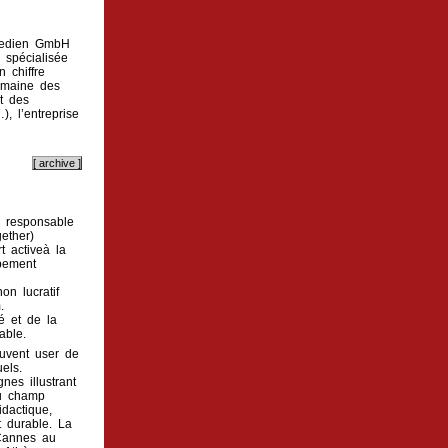
tmedien GmbH
 spécialisée
 chiffre
omaine des
t des
, l’entreprise
 responsable
ether)
t activeà la
ppement
on lucratif
.
é et de la
able.
uvent user de
uels.
es illustrant
au champ
dactique,
 durable. La
 Cannes au