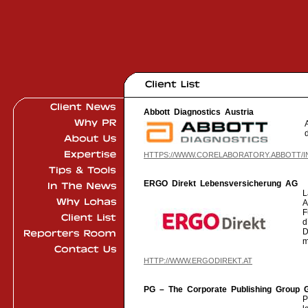
Abbott Diagnostics Austria
HTTPS://WWW.CORELABORATORY.ABBOTT/I
ERGO Direkt Lebensversicherung AG
L
A
F
d
D
m
HTTP://WWW.ERGODIREKT.AT
PG – The Corporate Publishing Group
P