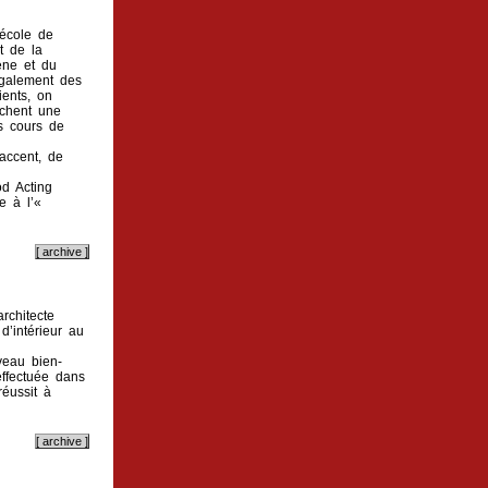
 école de
t de la
ène et du
également des
ients, on
achent une
s cours de
accent, de
d Acting
e à l’«
rchitecte
d’intérieur au
veau bien-
effectuée dans
éussit à