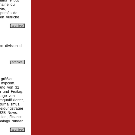
dans le but
omaine du
yés,
imprimés de
en Autriche.
e division d
 größten
e mipcom.
fang von 32
g und Freitag.
flage von
ualifizierter,
ournalismus.
heidungsträger
 B2B News.
tion, Finance
hnology runden