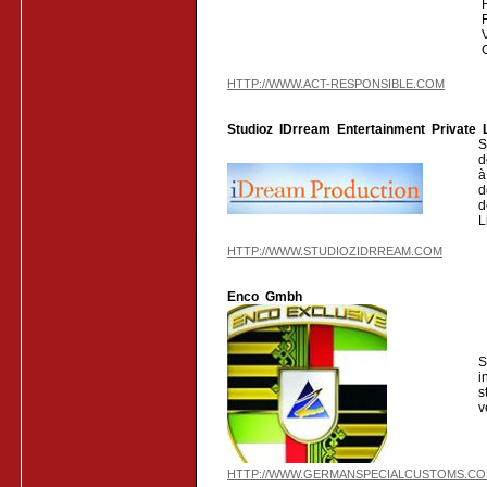
HTTP://WWW.ACT-RESPONSIBLE.COM
Studioz IDrream Entertainment Private 
S
d
à
d
d
L
HTTP://WWW.STUDIOZIDRREAM.COM
Enco Gmbh
S
i
s
v
HTTP://WWW.GERMANSPECIALCUSTOMS.C