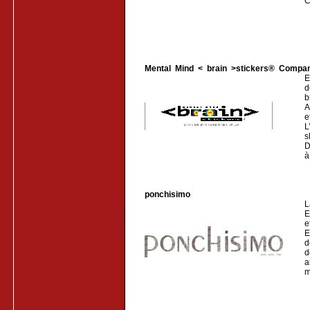
C
Mental Mind < brain >stickers® Compan
E
d
b
A
e
L
s
D
à
ponchisimo
L
E
e
E
d
d
a
m