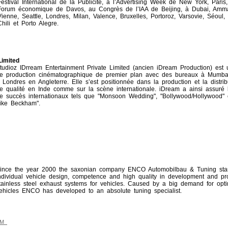
Festival International de la Publicité, à l’Advertising Week de New York, Paris
Forum économique de Davos, au Congrès de l’IAA de Beijing, à Dubai, Amma
Vienne, Seattle, Londres, Milan, Valence, Bruxelles, Portoroz, Varsovie, Séoul
Chili et Porto Alegre.
Limited
tudioz IDrream Entertainment Private Limited (ancien iDream Production) est 
e production cinématographique de premier plan avec des bureaux à Mumba
 Londres en Angleterre. Elle s’est positionnée dans la production et la distrib
e qualité en Inde comme sur la scène internationale. iDream a ainsi assuré la
e succès internationaux tels que "Monsoon Wedding", "Bollywood/Hollywood" e
ike Beckham".
ince the year 2000 the saxonian company ENCO Automobilbau & Tuning sta
ndividual vehicle design, competence and high quality in development and pr
tainless steel exhaust systems for vehicles. Caused by a big demand for opti
ehicles ENCO has developed to an absolute tuning specialist.
OM