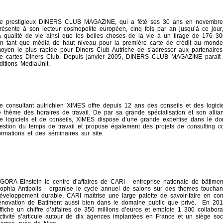
e prestigieux DINERS CLUB MAGAZINE, qui a fêté ses 30 ans en novembre
résente à son lecteur cosmopolite européen, cinq fois par an jusqu’à ce jour, 
a qualité de vie ainsi que les belles choses de la vie à un tirage de 176 30
n tant que média de haut niveau pour la première carte de crédit au monde,
oyen le plus rapide pour Diners Club Autriche de s’adresser aux partenaires
e cartes Diners Club. Depuis janvier 2005, DINERS CLUB MAGAZINE paraît 
ditions MediaUnit.
e consultant autrichien XIMES offre depuis 12 ans des conseils et des logicie
e thème des horaires de travail. De par sa grande spécialisation et son alli
e logiciels et de conseils, XIMES dispose d’une grande expertise dans le d
estion du temps de travail et propose également des projets de consulting 
ormations et des séminaires sur site.
GORA Einstein le centre d’affaires de CARI - entreprise nationale de bâtimen
ophia Antipolis - organise le cycle annuel de salons sur des themes touchan
éveloppement durable. CARI maîtrise une large palette de savoir-faire en cons
énovation de Batiment aussi bien dans le domaine public que privé. En 20
ffiche un chiffre d’affaires de 350 millions d’euros et emploie 1 300 collabor
ctivité s’articule autour de dix agences implantées en France et un siège soc