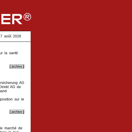
di 7 août 2026
ur la santé
ersicherung AG
Direkt AG de
mand
osition sur le
le marché de