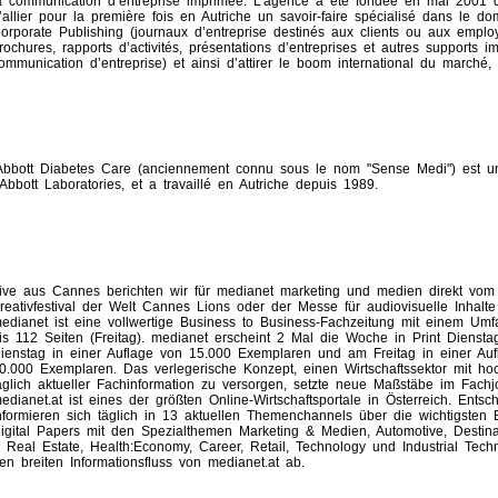
a communication d’entreprise imprimée. L’agence a été fondée en mai 2001 
’allier pour la première fois en Autriche un savoir-faire spécialisé dans le d
orporate Publishing (journaux d’entreprise destinés aux clients ou aux emplo
rochures, rapports d’activités, présentations d’entreprises et autres supports 
ommunication d’entreprise) et ainsi d’attirer le boom international du marché, 
Abbott Diabetes Care (anciennement connu sous le nom "Sense Medi") est un
´Abbott Laboratories, et a travaillé en Autriche depuis 1989.
ive aus Cannes berichten wir für medianet marketing und medien direkt vom
reativfestival der Welt Cannes Lions oder der Messe für audiovisuelle Inhalt
edianet ist eine vollwertige Business to Business-Fachzeitung mit einem Um
is 112 Seiten (Freitag). medianet erscheint 2 Mal die Woche in Print Diensta
ienstag in einer Auflage von 15.000 Exemplaren und am Freitag in einer Au
0.000 Exemplaren. Das verlegerische Konzept, einen Wirtschaftssektor mit hochq
äglich aktueller Fachinformation zu versorgen, setzte neue Maßstäbe im Fachj
edianet.at ist eines der größten Online-Wirtschaftsportale in Österreich. Entsc
nformieren sich täglich in 13 aktuellen Themenchannels über die wichtigsten
igital Papers mit den Spezialthemen Marketing & Medien, Automotive, Destina
 Real Estate, Health:Economy, Career, Retail, Technology und Industrial Tec
en breiten Informationsfluss von medianet.at ab.