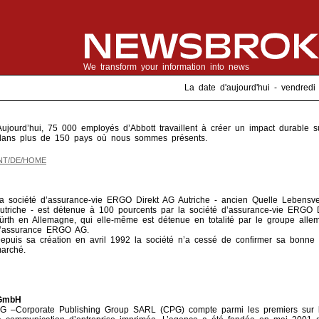
We transform your information into news
La date d'aujourd'hui - vendre
Aujourd’hui, 75 000 employés d’Abbott travaillent à créer un impact durable s
dans plus de 150 pays où nous sommes présents.
NT/DE/HOME
a société d’assurance-vie ERGO Direkt AG Autriche - ancien Quelle Lebensv
utriche - est détenue à 100 pourcents par la société d’assurance-vie ERGO 
ürth en Allemagne, qui elle-même est détenue en totalité par le groupe alle
’assurance ERGO AG.
epuis sa création en avril 1992 la société n’a cessé de confirmer sa bonne p
arché.
 GmbH
G –Corporate Publishing Group SARL (CPG) compte parmi les premiers sur 