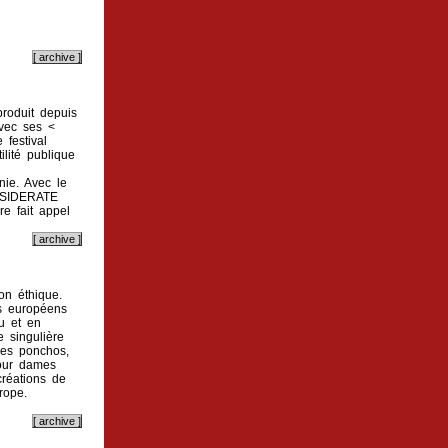
roduit depuis
Avec ses <
 festival
ilité publique
nie. Avec le
NSIDERATE
e fait appel
on éthique.
ds européens
ou et en
e singulière
des ponchos,
our dames
réations de
rope.