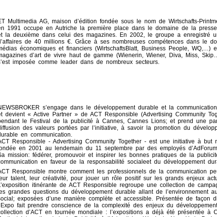
ET Multimedia AG, maison d’édition fondée sous le nom de Wirtschafts-Prin
en 1991 occupe en Autriche la première place dans le domaine de la presse
et la deuxième dans celui des magazines. En 2002, le groupe a enregistré un
d’affaires de 40 millions €. Grâce à ses nombreuses compétences dans le d
médias économiques et financiers (WirtschaftsBlatt, Business People, WQ,…) e
magazines d’art de vivre haut de gamme (Wienerin, Wiener, Diva, Miss, Skip…)
s’est imposée comme leader dans de nombreux secteurs.
NEWSBROKER s’engage dans le développement durable et la communication
et devient « Active Partner » de ACT Responsible (Advertising Community Tog
pendant le Festival de la publicité à Cannes, Cannes Lions; et prend une par
diffusion des valeurs portées par l’initiative, à savoir la promotion du dévelo
durable en communication.
ACT Responsible - Advertising Community Together - est une initiative à but n
fondée en 2001 au lendemain du 11 septembre par des employés d’AdForum
Sa mission: fédérer, promouvoir et inspirer les bonnes pratiques de la publicit
communication en faveur de la responsabilité socialeet du développement dur
ACT Responsible montre comment les professionnels de la communication pe
leur talent, leur créativité, pour jouer un rôle positif sur les grands enjeux act
L’exposition itinérante de ACT Responsible regroupe une collection de campagn
les grandes questions du développement durable allant de l’environnement 
social; exposées d’une manière complète et accessible. Présentée de façon di
l’Expo fait prendre conscience de la complexité des enjeux du développement
collection d’ACT en tournée mondiale : l’expositions a déjà été présentée à