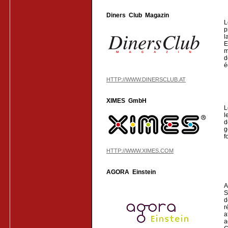
Diners Club Magazin
L
p
l
E
m
d
é
HTTP://WWW.DINERSCLUB.AT
XIMES GmbH
L
l
d
g
f
HTTP://WWW.XIMES.COM
AGORA Einstein
A
S
d
r
a
a