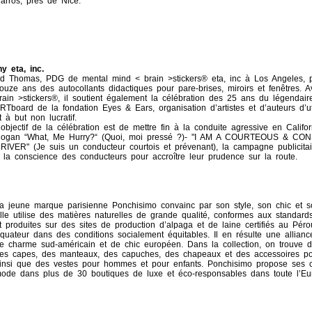
arros, près de Nice.
y eta, inc.
d Thomas, PDG de mental mind < brain >stickers® eta, inc à Los Angeles, p
ouze ans des autocollants didactiques pour pare-brises, miroirs et fenêtres. 
rain >stickers®, il soutient également la célébration des 25 ans du légendaire
RTboard de la fondation Eyes & Ears, organisation d’artistes et d’auteurs d’ut
t à but non lucratif.
’objectif de la célébration est de mettre fin à la conduite agressive en Califor
logan “What, Me Hurry?“ (Quoi, moi pressé ?)- "I AM A COURTEOUS & CO
RIVER" (Je suis un conducteur courtois et prévenant), la campagne publicitair
 la conscience des conducteurs pour accroître leur prudence sur la route.
a jeune marque parisienne Ponchisimo convainc par son style, son chic et s
lle utilise des matières naturelles de grande qualité, conformes aux standar
t produites sur des sites de production d’alpaga et de laine certifiés au Pér
quateur dans des conditions socialement équitables. Il en résulte une allianc
e charme sud-américain et de chic européen. Dans la collection, on trouve 
es capes, des manteaux, des capuches, des chapeaux et des accessoires p
insi que des vestes pour hommes et pour enfants. Ponchisimo propose ses c
ode dans plus de 30 boutiques de luxe et éco-responsables dans toute l’Eu