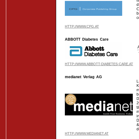
l
d
C
b
c
HTTP://WWW.CPG.AT
ABBOTT Diabetes Care
HTTP://WWW.ABBOTT-DIABETES-CARE.AT
medianet Verlag AG
L
K
m
b
D
2
t
m
i
D
&
d
HTTP://WWW.MEDIANET.AT