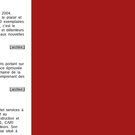
 2004,
le plaisir et
0 exemplaires.
 c’est le
 et détenteurs
aux nouvelles
ls portant sur
ance éprouvée
omaine de la
comprenant des
tet services à
t au
truction et
11, CARI
ateurs. Son
ial situé à