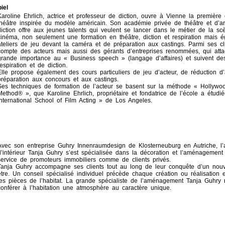
iel
Karoline Ehrlich, actrice et professeur de diction, ouvre à Vienne la première
théâtre inspirée du modèle américain. Son académie privée de théâtre et d’ar
diction offre aux jeunes talents qui veulent se lancer dans le métier de la sc
cinéma, non seulement une formation en théâtre, diction et respiration mais 
ateliers de jeu devant la caméra et de préparation aux castings. Parmi ses cl
compte des acteurs mais aussi des gérants d’entreprises renommées, qui att
grande importance au « Business speech » (langage d’affaires) et suivent de
respiration et de diction.
Elle propose également des cours particuliers de jeu d’acteur, de réduction d’
préparation aux concours et aux castings.
Ses techniques de formation de l’acteur se basent sur la méthode « Hollywoo
Method® », que Karoline Ehrlich, propriétaire et fondatrice de l’école a étudié
International School of Film Acting » de Los Angeles.
Avec son entreprise Guhry Innenraumdesign de Klosterneuburg en Autriche, l’a
d’intérieur Tanja Guhry s’est spécialisée dans la décoration et l’aménagement 
service de promoteurs immobiliers comme de clients privés.
Tanja Guhry accompagne ses clients tout au long de leur conquête d’un nou
être. Un conseil spécialisé individuel précède chaque création ou réalisation 
les pièces de l’habitat. La grande spécialiste de l’aménagement Tanja Guhry r
conférer à l’habitation une atmosphère au caractère unique.