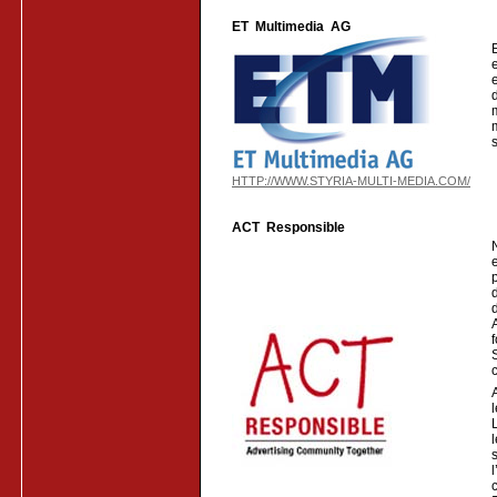
ET Multimedia AG
HTTP://WWW.STYRIA-MULTI-MEDIA.COM/
ACT Responsible