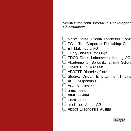
Veuillez me tenir informé du développem
Sélectionnez:
Mental Mind < brain >stickers® Compa
PG – The Corporate Publishing Gro
ET Multimedia AG
Guhry Innenraumdesign
ERGO Direkt Lebensversicherung AG
Akademie für Sprechkunst und Schau
Diners Club Magazin
ABBOTT Diabetes Care
Studioz IDrream Entertainment Private
ACT Responsible
AGORA Einstein
ponchisimo
XIMES GmbH
Enco Gmbh
medianet Verlag AG
Abbott Diagnostics Austria