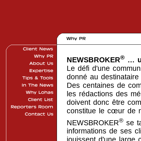
®
NEWSBROKER
… un
Le défi d'une communi
donné au destinataire 
Des centaines de com
les rédactions des méd
doivent donc être co
constitue le cœur de n
®
NEWSBROKER
se ta
informations de ses cl
jouissent d'une large 