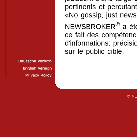
pertinents et percuta
«No gossip, just news
®
NEWSBROKER
a été
ce fait des compéten
d'informations: précis
sur le public ciblé.
© N